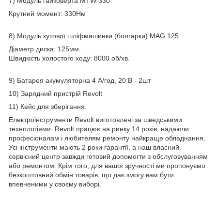
7) Модуль гайковерта MTW 330
Крутний момент: 330Нм
8) Модуль кутової шліфмашинки (болгарки) MAG 125
Діаметр диска: 125мм.
Швидкість холостого ходу: 8000 об/хв.
9) Батарея акумуляторна 4 А/год, 20 В - 2шт
10) Зарядний пристрій Revolt
11) Кейс для зберігання.
Електроінструменти Revolt виготовлені за шведськими
технологіями. Revolt працює на ринку 14 років, надаючи
професіоналам і любителям ремонту найкраще обладнання.
Усі інструменти мають 2 роки гарантії, а наш власний
сервісний центр завжди готовий допомогти з обслуговуванням
або ремонтом. Крім того, для вашої зручності ми пропонуємо
безкоштовний обмін товарів, що дає змогу вам бути
впевненими у своєму виборі.