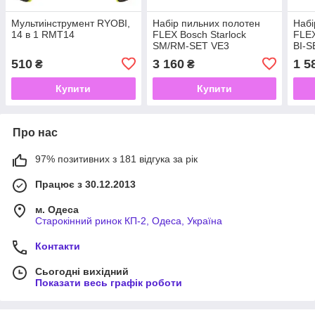
Мультиінструмент RYOBI,
Набір пильних полотен
Набі
14 в 1 RMT14
FLEX Bosch Starlock
FLEX
SM/RM-SET VE3
BI-S
510
3 160
1 5
₴
₴
Купити
Купити
Про нас
97% позитивних з 181 відгука за рік
Працює з 30.12.2013
м. Одеса
Старокінний ринок КП-2, Одеса, Україна
Контакти
Сьогодні вихідний
Показати весь графік роботи