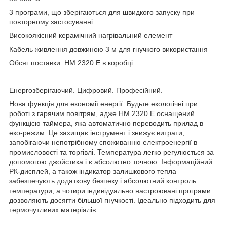
3 програми, що зберігаються для швидкого запуску при
повторному застосуванні
Високоякісний керамічний нагрівальний елемент
Кабель живлення довжиною 3 м для гнучкого використання
Обсяг поставки: HM 2320 E в коробці
Енергозберігаючий. Цифровий. Професійний.
Нова функція для економії енергії. Будьте екологічні при
роботі з гарячим повітрям, адже HM 2320 E оснащений
функцією таймера, яка автоматично переводить прилад в
еко-режим. Це захищає інструмент і знижує витрати,
запобігаючи непотрібному споживанню електроенергії в
промисловості та торгівлі. Температура легко регулюється за
допомогою джойстика і є абсолютно точною. Інформаційний
РК-дисплей, а також індикатор залишкового тепла
забезпечують додаткову безпеку і абсолютний контроль
температури, а чотири індивідуально настроювані програми
дозволяють досягти більшої гнучкості. Ідеально підходить для
термочутливих матеріалів.