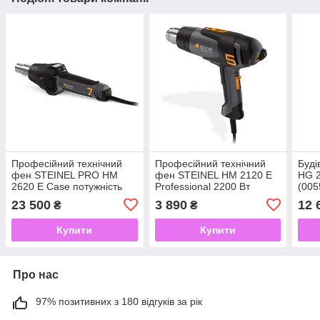
Професійний технічний
Професійний технічний
Буді
фен STEINEL PRO HM
фен STEINEL HM 2120 E
HG 2
2620 E Case потужність
Professional 2200 Вт
(005
2300 Вт у діапазоні 50 -
Температура регулюється
23 500
3 890
12 
₴
₴
700 °C
в діапазоні 80-630 °C
Купити
Купити
Про нас
97% позитивних з 180 відгуків за рік