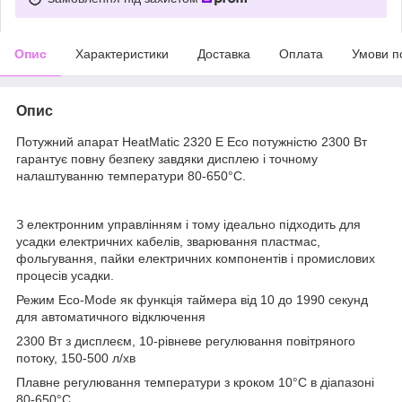
Опис
Характеристики
Доставка
Оплата
Умови п
Опис
Потужний апарат HeatMatic 2320 E Eco потужністю 2300 Вт
гарантує повну безпеку завдяки дисплею і точному
налаштуванню температури 80-650°C.
З електронним управлінням і тому ідеально підходить для
усадки електричних кабелів, зварювання пластмас,
фольгування, пайки електричних компонентів і промислових
процесів усадки.
Режим Eco-Mode як функція таймера від 10 до 1990 секунд
для автоматичного відключення
2300 Вт з дисплеєм, 10-рівневе регулювання повітряного
потоку, 150-500 л/хв
Плавне регулювання температури з кроком 10°C в діапазоні
80-650°C