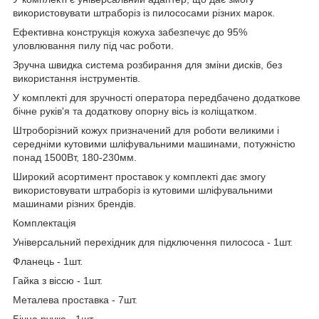
використовувати штраборіз із пилососами різних марок.
Ефективна конструкція кожуха забезпечує до 95%
уловлювання пилу під час роботи.
Зручна швидка система розбирання для зміни дисків, без
використання інструментів.
У комплекті для зручності оператора передбачено додаткове
бічне руків'я та додаткову опорну вісь із коліщатком.
Штроборізний кожух призначений для роботи великими і
середніми кутовими шліфувальними машинами, потужністю
понад 1500Вт, 180-230мм.
Широкий асортимент проставок у комплекті дає змогу
використовувати штраборіз із кутовими шліфувальними
машинами різних брендів.
Комплектація
Універсальний перехідник для підключення пилососа - 1шт.
Фланець - 1шт.
Гайка з віссю - 1шт.
Металева проставка - 7шт.
Бічна ручка - 1шт.