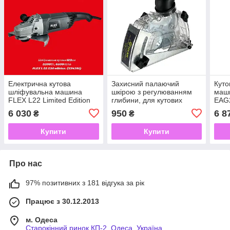
Електрична кутова
Захисний палаючий
Куто
шліфувальна машина
шкірою з регулюванням
маш
FLEX L22 Limited Edition
глибини, для кутових
EAG
534391 2200 Вт
шліфувальних машин
6 030
950
6 8
₴
₴
125м, TITAN USN116
Купити
Купити
Про нас
97% позитивних з 181 відгука за рік
Працює з 30.12.2013
м. Одеса
Старокінний ринок КП-2, Одеса, Україна