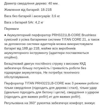
Діаметр свердління дерево: 40 мм.
Живлення від батарей: 18-21В
Вага без батарей і аксесуарів: 3,6 кг.
Вага з батарей 5Аг: 4,2 кг
Переваги
● Акумуляторний перфоратор PRH3221LB-CORE Brushless
сумісний з усіма батареями системи TITAN CORE 21, а також
за допомогою системи адаптерів можна використовувати
батареї від 18В до 21В, майже всіх виробників
акумуляторного інструменту (адаптери поставляються
опційно).
Безщітковий двигун постійного струму з високим ККД
забезпечує більшу потужність і тривалість роботи без
підзарядки акумулятора. Не потребує технічного
обслуговування.
Перфоратор TITAN PRH3221LB-CORE має 3 режими роботи:
тільки свердління (підходить для дерева і сталі), тільки удар
(ідеально підходить для бетону і цегли), свердління з ударом
(підходить для важких робіт).ит для важких робіт).
Регульована на 360° рукоятка забезпечує комфорт, знижує