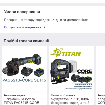
Умови повернення
Повернення товару впродовж 14 днів за домовленістю
Всі умови повернення
Подібні товари компанії
Акумуляторна
Пила лобзикова
Аку
шліфмашина кутова
акумуляторна 21В, 80мм,
пер
TITAN PAG521B-CORE
безщіткова, зарядна та 2
CORE