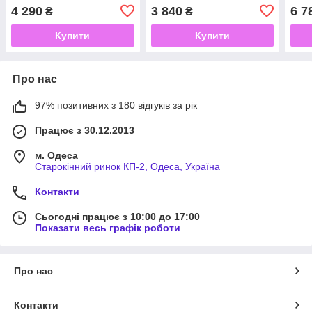
SET15 Brushless
батареї 2Ач, TITAN
4 290
3 840
6 7
₴
₴
PJS7021-CORE SET1
Купити
Купити
Про нас
97% позитивних з 180 відгуків за рік
Працює з 30.12.2013
м. Одеса
Старокінний ринок КП-2, Одеса, Україна
Контакти
Сьогодні працює з 10:00 до 17:00
Показати весь графік роботи
Про нас
Контакти