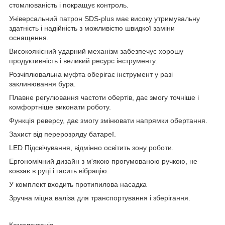
стомлюваність і покращує контроль.
Універсальний патрон SDS-plus має високу утримувальну
здатність і надійність з можливістю швидкої заміни
оснащення.
Високоякісний ударний механізм забезпечує хорошу
продуктивність і великий ресурс інструменту.
Розчіплювальна муфта оберігає інструмент у разі
заклинювання бура.
Плавне регулювання частоти обертів, дає змогу точніше і
комфортніше виконати роботу.
Функція реверсу, дає змогу змінювати напрямки обертання.
Захист від перерозряду батареї.
LED Підсвічування, відмінно освітить зону роботи.
Ергономічний дизайн з м'якою прогумованою ручкою, не
ковзає в руці і гасить вібрацію.
У комплект входить протипилова насадка
Зручна міцна валіза для транспортування і зберігання.
Комплектація