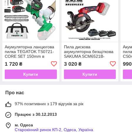
Акумуляторна ланцюгова
Пила дискова
Акум
пилка TEGATOK TS0721-
акумуляторна безщіткова
пил
CORE SET 150mm в
SAKUMA SCM6521B-
CS0
комплекті, зарядне та 2
CORE SET224SB 21В
комп
1 720
3 020
990
₴
₴
акумулятори 2Ач
150мм пропил 52мм
прис
зарядне та 2 акумулятора
2Ач
Купити
Купити
4Аг
Про нас
97% позитивних з 179 відгуків за рік
Працює з 30.12.2013
м. Одеса
Старокінний ринок КП-2, Одеса, Україна