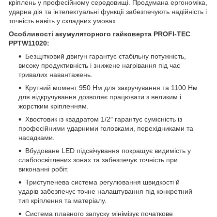
кріплень у професійному середовищі. Продумана ергономіка,
ударна дія та інтелектуальні функції забезпечують надійність і
точність навіть у складних умовах.
Особливості акумуляторного гайковерта PROFI-TEC
PPTW11020:
Безщітковий двигун гарантує стабільну потужність,
високу продуктивність і знижене нагрівання під час
тривалих навантажень.
Крутний момент 950 Нм для закручування та 1100 Нм
для відкручування дозволяє працювати з великим і
жорстким кріпленням.
Хвостовик із квадратом 1/2″ гарантує сумісність із
професійними ударними головками, перехідниками та
насадками.
Вбудоване LED підсвічування покращує видимість у
слабоосвітлених зонах та забезпечує точність при
виконанні робіт.
Триступенева система регулювання швидкості й
ударів забезпечує точне налаштування під конкретний
тип кріплення та матеріалу.
Система плавного запуску мінімізує початкове