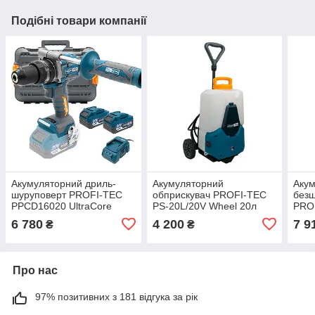
Подібні товари компанії
Акумуляторний дриль-
Акумуляторний
Аку
шуруповерт PROFI-TEC
обприскувач PROFI-TEC
безщ
PPCD16020 UltraCore
PS-20L/20V Wheel 20л
PRO
160nm (2×PT2040VX (4.0
(без акумулятора та
1100
6 780
4 200
7 9
₴
₴
Аг), зарядний пристрій)
зарядного пристрою)
(4.0
прис
Про нас
97% позитивних з 181 відгука за рік