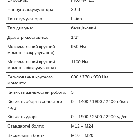
Напруга аккумулятора:
20 В
Тип акумулятора:
Li-ion
Тип двигуна:
безщітковий
Діаметр хвостовика:
1/2″
Максимальний крутний
950 Нм
момент (закручування):
Максимальний крутний
1100 Нм
момент (відкручування):
Регулювання крутного
600 / 770 / 950 Нм
моменту:
Кількість швидкостей роботи:
3
Кількість обертів холостого
0 – 1400 / 1900 / 2400 об/хв
ходу:
Кількість ударів:
0 – 1900 / 2500 / 2900 уд/хв
Стандартні болти:
M12 – M24
Високоміцні болти:
M10 – M20