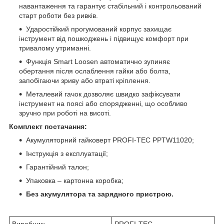
навантаження та гарантує стабільний і контрольований
старт роботи без ривків.
Ударостійкий прогумований корпус захищає
інструмент від пошкоджень і підвищує комфорт при
тривалому утриманні.
Функція Smart Loosen автоматично зупиняє
обертання після ослаблення гайки або болта,
запобігаючи зриву або втраті кріплення.
Металевий гачок дозволяє швидко зафіксувати
інструмент на поясі або спорядженні, що особливо
зручно при роботі на висоті.
Комплект постачання:
Акумуляторний гайковерт PROFI-TEC PPTW11020;
Інструкція з експлуатації;
Гарантійний талон;
Упаковка – картонна коробка;
Без акумулятора та зарядного пристрою.
Виробник:
PROFI-TEC