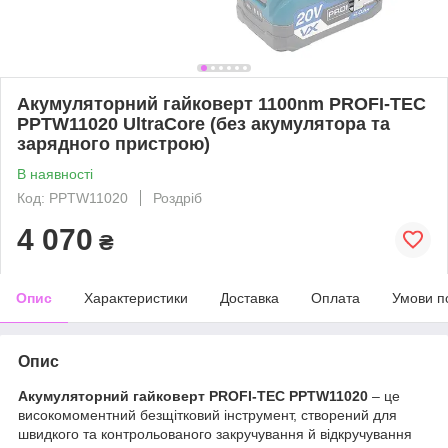
Акумуляторний гайковерт 1100nm PROFI-TEC
PPTW11020 UltraCore (без акумулятора та
зарядного пристрою)
В наявності
Код: PPTW11020
Роздріб
4 070
₴
Опис
Характеристики
Доставка
Оплата
Умови п
Опис
Акумуляторний гайковерт PROFI-TEC PPTW11020
– це
високомоментний безщітковий інструмент, створений для
швидкого та контрольованого закручування й відкручування