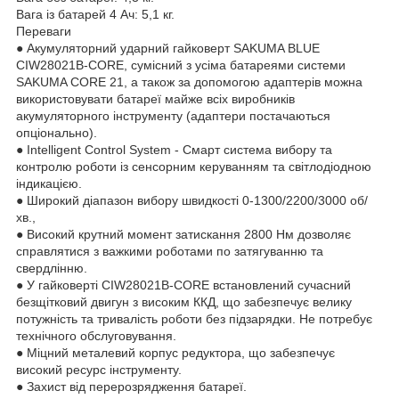
Вага із батарей 4 Ач: 5,1 кг.
Переваги
● Акумуляторний ударний гайковерт SAKUMA BLUE
CIW28021B-CORE, сумісний з усіма батареями системи
SAKUMA CORE 21, а також за допомогою адаптерів можна
використовувати батареї майже всіх виробників
акумуляторного інструменту (адаптери постачаються
опціонально).
● Intelligent Control System - Смарт система вибору та
контролю роботи із сенсорним керуванням та світлодіодною
індикацією.
● Широкий діапазон вибору швидкості 0-1300/2200/3000 об/
хв.,
● Високий крутний момент затискання 2800 Нм дозволяє
справлятися з важкими роботами по затягуванню та
свердлінню.
● У гайковерті CIW28021B-CORE встановлений сучасний
безщітковий двигун з високим ККД, що забезпечує велику
потужність та тривалість роботи без підзарядки. Не потребує
технічного обслуговування.
● Міцний металевий корпус редуктора, що забезпечує
високий ресурс інструменту.
● Захист від перерозрядження батареї.