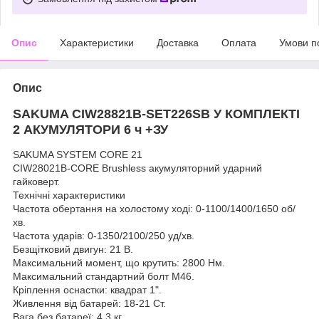
Опис
Характеристики
Доставка
Оплата
Умови п
Опис
SAKUMA CIW28821B-SET226SB У КОМПЛЕКТІ
2 АКУМУЛЯТОРИ 6 ч +ЗУ
SAKUMA SYSTEM CORE 21
CIW28021B-CORE Brushless акумуляторний ударний
гайковерт.
Технічні характеристики
Частота обертання на холостому ході: 0-1100/1400/1650 об/
хв.
Частота ударів: 0-1350/2100/250 уд/хв.
Безщітковий двигун: 21 В.
Максимальний момент, що крутить: 2800 Нм.
Максимальний стандартний болт М46.
Кріплення оснастки: квадрат 1".
Живлення від батарей: 18-21 Ст.
Вага без батареї: 4,3 кг.