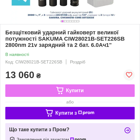
Безщітковий ударний гайковерт великої
потужності SAKUMA CIW28021B-SET226SB
2800nm ​​21v зарядний та 2 бат. 6.0Ач1"
В наявності
Код: CIW28021B-SET226SB
Роздріб
13 060
₴
Купити
або
Купити з
Що таке купити з Пром?
Замовлення під захистом