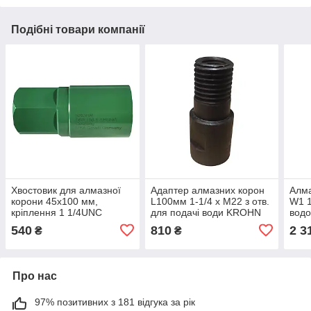
Подібні товари компанії
Хвостовик для алмазної
Адаптер алмазних корон
Алма
корони 45х100 мм,
L100мм 1-1/4 x M22 з отв.
W1 1
кріплення 1 1/4UNC
для подачі води KROHN
вод
KROHN
202003211
540
810
2 3
₴
₴
Про нас
97% позитивних з 181 відгука за рік