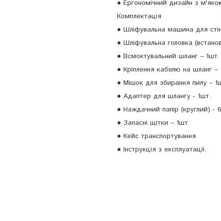
● Ергономічний дизайн з м'яко
Комплектація
● Шліфувальна машина для стін
● Шліфувальна головка (встано
● Всмоктувальний шланг – 1шт.
● Кріплення кабелю на шланг –
● Мішок для збирання пилу – 1
● Адаптер для шлангу - 1шт.
● Наждачний папір (круглий) - 
● Запасні щітки – 1шт.
● Кейс транспортування.
● Інструкція з експлуатації.