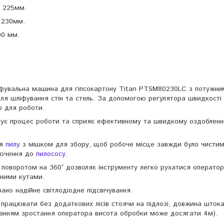
– 225мм.
 230мм.
00 мм.
ліфувальна машина для гіпсокартону Titan PTSM80230LC з потужни
для шліфування стін та стель. За допомогою регулятора швидкості
 для роботи.
гшує процес роботи та сприяє ефективному та швидкому оздобленн
ня
пилу
з мішком для збору, щоб робоче місце завжди було чистим
лючення до
пилососу
.
з поворотом на 360° дозволяє інструменту легко рухатися оператор
зними кутами.
но надійне світлодіодне підсвічування.
 працювати без додаткових лісів стоячи на підлозі, довжина шток
уванням зростання оператора висота обробки може досягати 4м).