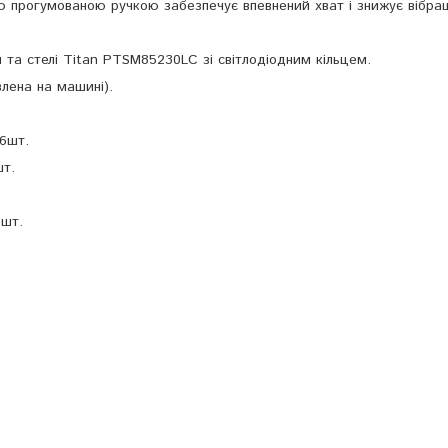
ю прогумованою ручкою забезпечує впевнений хват і знижує вібрац
 та стелі Titan PTSM85230LC зі світлодіодним кільцем.
влена на машині).
 6шт.
шт.
6шт.