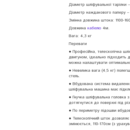
Діаметр шліфувальної тарілки 
Діаметр наждакового паперу –
Змінна довжина штока: 1100-16
Довжина
кабелю
4м.
Вага: 4,3 кг
Переваги
● Професійна, телескопічна ш
двигуном, ідеально підходить 
можна налаштувати оптимально
● Невелика вага (4,5 кг) поле
стель.
● Вбудована система видален
шліфувальна машина має підк
● Гнучка шліфувальна головка 
дотягнутися до поверхні під рі
● По периметру підошви вбудова
● Телескопічний шток дозволяє
змінюється, 110-170см (з урах