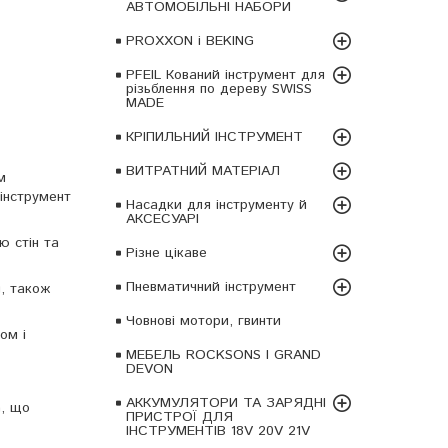
АВТОМОБІЛЬНІ НАБОРИ
PROXXON і BEKING
PFEIL Кований інструмент для
різьблення по дереву SWISS
MADE
КРІПИЛЬНИЙ ІНСТРУМЕНТ
ВИТРАТНИЙ МАТЕРІАЛ
м
 інструмент
Насадки для інструменту й
АКСЕСУАРІ
ю стін та
Різне цікаве
Пневматичний інструмент
, також
Човнові мотори, гвинти
ом і
МЕБЕЛЬ ROCKSONS І GRAND
DEVON
АККУМУЛЯТОРИ ТА ЗАРЯДНІ
а, що
ПРИСТРОЇ ДЛЯ
ІНСТРУМЕНТІВ 18V 20V 21V