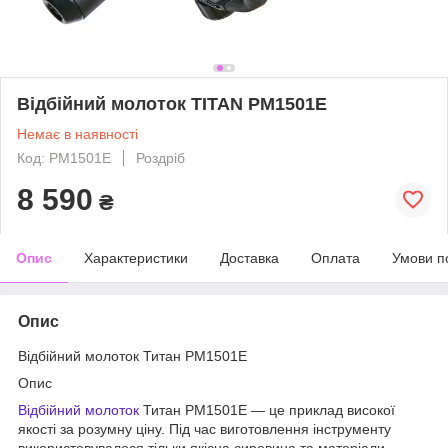
Відбійний молоток TITAN PM1501E
Немає в наявності
Код: PM1501E
Роздріб
8 590
₴
Опис
Характеристики
Доставка
Оплата
Умови п
Опис
Відбійний молоток Титан PM1501E
Опис
Відбійний молоток
Титан РМ1501Е — це приклад високої
якості за розумну ціну. Під час виготовлення інструменту
використовувалося тільки якісна сировина та матеріали.