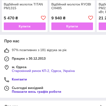
Відбійний молоток TITAN
Відбійний молоток RYOBI
Відб
PM1315
CH485
PM2
кВт,
5 470
9 940
21 
₴
₴
Купити
Купити
Про нас
97% позитивних з 181 відгука за рік
Працює з 30.12.2013
м. Одеса
Старокінний ринок КП-2, Одеса, Україна
Контакти
Сьогодні вихідний
Показати весь графік роботи