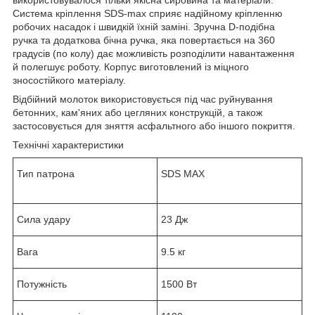
Система кріплення SDS-max сприяє надійному кріпленню
робочих насадок і швидкій їхній заміні. Зручна D-подібна
ручка та додаткова бічна ручка, яка повертається на 360
градусів (по колу) дає можливість розподілити навантаження
й полегшує роботу. Корпус виготовлений із міцного
зносостійкого матеріалу.
Відбійний молоток використовується під час руйнування
бетонних, кам'яних або цегляних конструкцій, а також
застосовується для зняття асфальтного або іншого покриття.
Технічні характеристики
Тип патрона
SDS MAX
Сила удару
23 Дж
Вага
9.5 кг
Потужність
1500 Вт