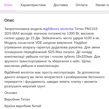
Опис
Характеристики
Доставка
Оплата
Умови п
Опис
Запропонована модель
відбійного молотка
Титан PM1315
SDS-MAX володіє значною потужністю 1300 Вт, високою
силою удару до 15 Дж. Забезпечить число ударів 4100 в хв.
Модель оснастили VDE шнуром живлення. Надійне
утримання апарату гарантує додаткова рукоятка. Для зміни
оснащення передбачений SDS-Max патрон. До складу
комплектації увійшли гостре і плоске зубило 18х320мм. Для
зручного транспортування та зберігання є кейс. Щітки,
маслянка увійшли в комплектацію.
Відбійний молоток має просту експлуатацію. За допомогою
даного апарату ви легко впораєтеся з розбиранням бетонного
перекриття і фундаменту, швидко зніміть плитку і зможете
розпушити мерзлий грунт.
Основні
Виробник Титан
Країна виробник Китай