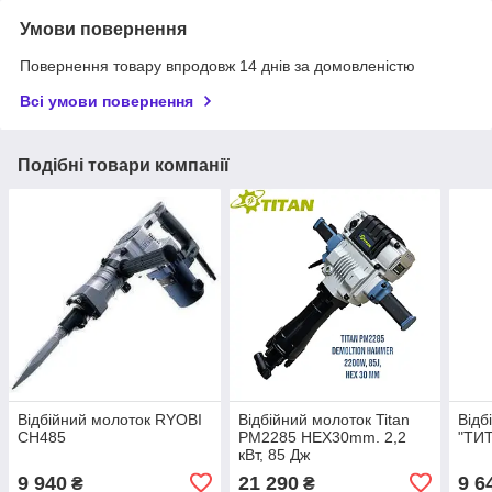
Умови повернення
Повернення товару впродовж 14 днів за домовленістю
Всі умови повернення
Подібні товари компанії
Відбійний молоток RYOBI
Відбійний молоток Titan
Відб
CH485
PM2285 HEX30mm. 2,2
"ТИ
кВт, 85 Дж
9 940
21 290
9 6
₴
₴