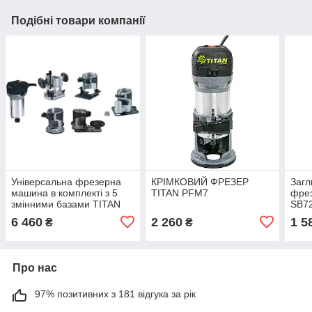
Подібні товари компанії
Універсальна фрезерна
КРІМКОВИЙ ФРЕЗЕР
Загл
машина в комплекті з 5
TITAN PFM7
фре
змінними базами TITAN
SB7
PFM7 kit7
6 460
2 260
1 5
₴
₴
Про нас
97% позитивних з 181 відгука за рік