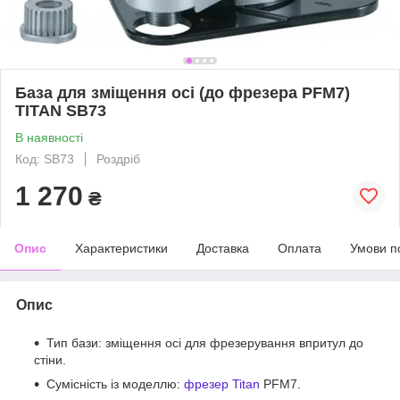
База для зміщення осі (до фрезера PFM7)
TITAN SB73
В наявності
Код: SB73
Роздріб
1 270
₴
Опис
Характеристики
Доставка
Оплата
Умови п
Опис
Тип бази: зміщення осі для фрезерування впритул до
стіни.
Сумісність із моделлю:
фрезер Titan
PFM7.