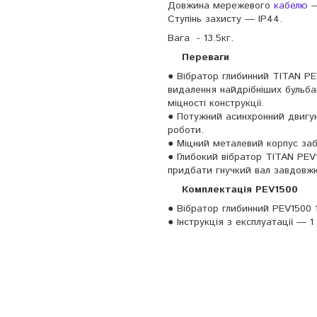
Довжина мережевого
кабелю
—
Ступінь захисту — IP44.
Вага - 13.5кг.
Переваги
● Вібратор глибинний TITAN PE
видалення найдрібніших бульба
міцності конструкції.
● Потужний асинхронний двигун 
роботи.
● Міцний металевий корпус забе
● Глибокий вібратор TITAN PE
придбати гнучкий вал завдовжк
Комплектація PEV1500
● Вібратор глибинний PEV1500 
● Інструкція з експлуатації — 1