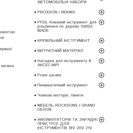
АВТОМОБІЛЬНІ НАБОРИ
PROXXON і BEKING
PFEIL Кований інструмент для
різьблення по дереву SWISS
MADE
опомогою
ня
КРІПИЛЬНИЙ ІНСТРУМЕНТ
ервної
ВИТРАТНИЙ МАТЕРІАЛ
Насадки для інструменту й
АКСЕСУАРІ
о можна
Різне цікаве
Пневматичний інструмент
Човнові мотори, гвинти
МЕБЕЛЬ ROCKSONS І GRAND
DEVON
АККУМУЛЯТОРИ ТА ЗАРЯДНІ
ПРИСТРОЇ ДЛЯ
ІНСТРУМЕНТІВ 18V 20V 21V