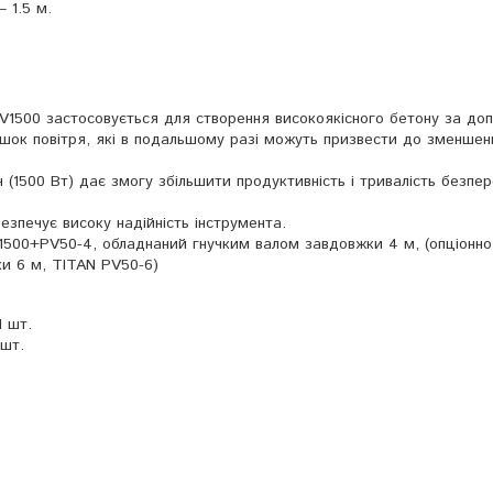
 1.5 м.
V1500 застосовується для створення високоякісного бетону за д
шок повітря, які в подальшому разі можуть призвести до зменшен
(1500 Вт) дає змогу збільшити продуктивність і тривалість безпер
зпечує високу надійність інструмента.
V1500+PV50-4, обладнаний гнучким валом завдовжки 4 м, (опціонн
и 6 м, TITAN PV50-6)
1 шт.
 шт.