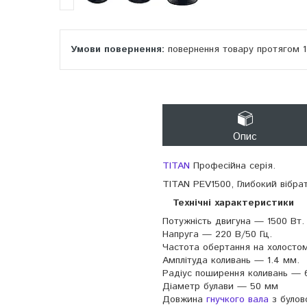
повернення товару протягом 
Опис
TITAN
Професійна серія.
TITAN PEV1500, Глибокий вібра
Технічні характеристики
Потужність двигуна — 1500 Вт.
Напруга — 220 В/50 Гц.
Частота обертання на холосто
Амплітуда коливань — 1.4 мм.
Радіус поширення коливань — 
Діаметр булави — 50 мм
Довжина
гнучкого вала
з булов