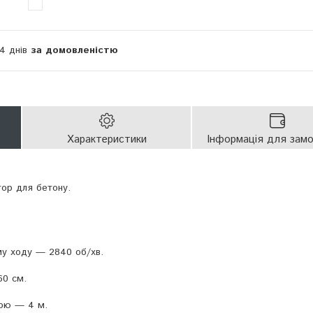
14 днів
за домовленістю
Характеристики
Інформація для зам
тор для бетону.
му ходу — 2840 об/хв.
60 см.
ою — 4 м.