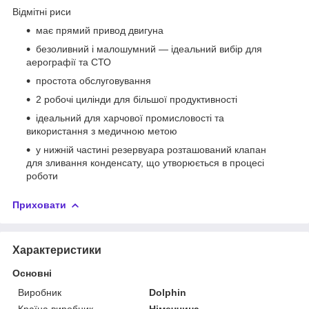
Відмітні риси
має прямий привод двигуна
безоливний і малошумний — ідеальний вибір для
аерографії та СТО
простота обслуговування
2 робочі цилінди для більшої продуктивності
ідеальний для харчової промисловості та
використання з медичною метою
у нижній частині резервуара розташований клапан
для зливання конденсату, що утворюється в процесі
роботи
Приховати
Характеристики
Основні
Виробник
Dolphin
Країна виробник
Німеччина