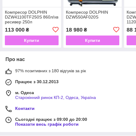
Компресор DOLPHIN
Компресор DOLPHIN
Ком
DZW41100TF250S 860л/хв
DZW550AF020S
DZW
ресивер 250л
1120
113 000
18 980
88 
₴
₴
Купити
Купити
Про нас
97% позитивних з 180 відгуків за рік
Працює з 30.12.2013
м. Одеса
Старокінний ринок КП-2, Одеса, Україна
Контакти
Сьогодні працює з 09:00 до 20:00
Показати весь графік роботи