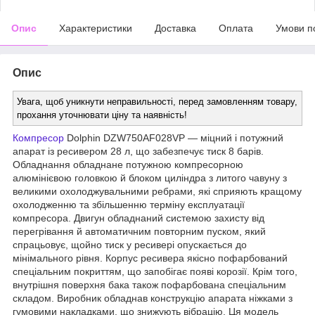
Опис
Характеристики
Доставка
Оплата
Умови п
Опис
Увага, щоб уникнути неправильності, перед замовленням товару,
прохання уточнювати ціну та наявність!
Компресор
Dolphin DZW750AF028VP — міцний і потужний
апарат із ресивером 28 л, що забезпечує тиск 8 барів.
Обладнання обладнане потужною компресорною
алюмінієвою головкою й блоком циліндра з литого чавуну з
великими охолоджувальними ребрами, які сприяють кращому
охолодженню та збільшенню терміну експлуатації
компресора. Двигун обладнаний системою захисту від
перегрівання й автоматичним повторним пуском, який
спрацьовує, щойно тиск у ресивері опускається до
мінімального рівня. Корпус ресивера якісно пофарбований
спеціальним покриттям, що запобігає появі корозії. Крім того,
внутрішня поверхня бака також пофарбована спеціальним
складом. Виробник обладнав конструкцію апарата ніжками з
гумовими накладками, що знижують вібрацію. Ця модель