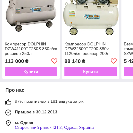
Компресор DOLPHIN
Компресор DOLPHIN
Безм
DZW41100TF250S 860л/хв
DZW22500TF200 380v
ком
ресивер 250л
1120л/хв ресивер 200л
SZW
113 000
88 140
5 4
₴
₴
Купити
Купити
Про нас
97% позитивних з 181 відгука за рік
Працює з 30.12.2013
м. Одеса
Старокінний ринок КП-2, Одеса, Україна