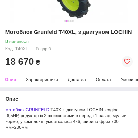
Мотоблок Grunfeld T40XL, з двигуном LOCHIN
В наявності
Код: T40XL
Роздріб
18 670
₴
Опис
Характеристики
Доставка
Оплата
Умови п
Опис
мотоблок GRUNFELD
T40X з двигуном LOCHIN engine
6,5HP, редуктор із 2 швидкостями в перед і 1 назад, мульти
кермо, у комплекті гумові колеса 4х6, ширина фрез 700
мм+200мм