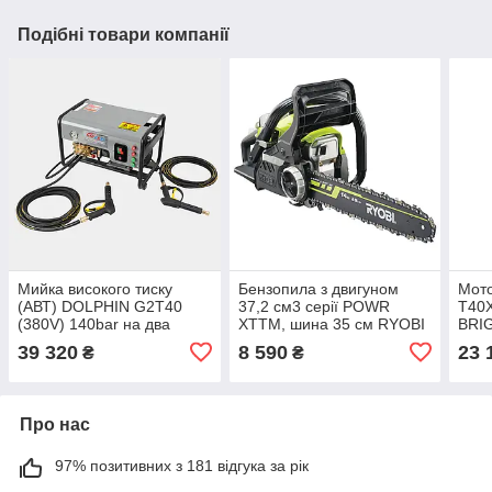
Подібні товари компанії
Мийка високого тиску
Бензопила з двигуном
Мото
(АВТ) DOLPHIN G2T40
37,2 см3 серії POWR
T40X
(380V) 140bar на два
XTTM, шина 35 см RYOBI
BRI
пістолети
RCS3835T
39 320
8 590
23 
₴
₴
Про нас
97% позитивних з 181 відгука за рік