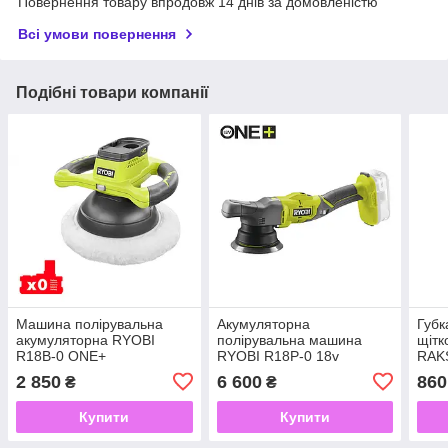
Повернення товару впродовж 14 днів за домовленістю
Всі умови повернення
Подібні товари компанії
Машина полірувальна
Акумуляторна
Губк
акумуляторна RYOBI
полірувальна машина
щітк
R18B-0 ONE+
RYOBI R18P-0 18v
RAK
513
2 850
6 600
860
₴
₴
R18
Купити
Купити