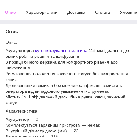
Опис
Характеристики
Доставка
Оплата
Умови п
Опис
Опис:
Акумуляторна
кутошліфувальна машина
115 мм ідеальна для
різних робіт із різання та шліфування
3 позиції бічного держака для комфортного різання або
шліфування
Регулювання положення захисного кожуха без використання
ключа
Двопозиційний вимикач без можливості фіксації захистить
оператора від випадкового увімкнення інструмента
Містить 1х Шліфувальний диск, бічна ручка, ключ, захисний
кожух
Характеристика:
Акумулятор — 0
Комплектується зарядним пристроєм — немає
Внутрішній діаметр диска (мм) — 22
Діаметр диска (мм) — 115