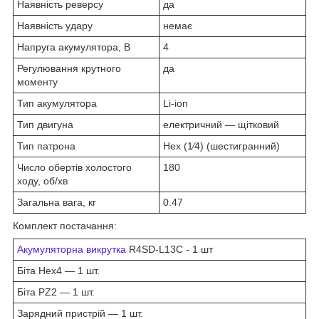
Наявність реверсу
да
Наявність удару
немає
Напруга акумулятора, В
4
Регулювання крутного
да
моменту
Тип акумулятора
Li-ion
Тип двигуна
електричний — щітковий
Тип патрона
Hex (1⁄4) (шестигранний)
Число обертів холостого
180
ходу, об/хв
Загальна вага, кг
0.47
Комплект постачання:
Акумуляторна викрутка
R4SD-L13C - 1 шт
Біта Hex4 — 1 шт.
Біта PZ2 — 1 шт.
Зарядний пристрій — 1 шт.