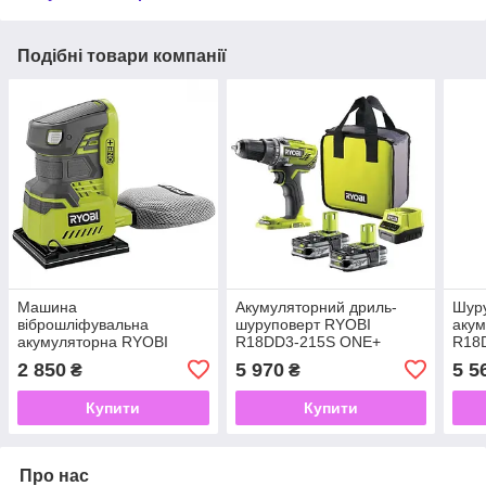
Подібні товари компанії
Машина
Акумуляторний дриль-
Шур
віброшліфувальна
шуруповерт RYOBI
акум
акумуляторна RYOBI
R18DD3-215S ONE+
R18
R18SS4-0 ONE+
(2×RB18L15 (1.5 Аг),
(2×R
2 850
5 970
5 5
₴
₴
зарядний пристрій)
заря
Купити
Купити
Про нас