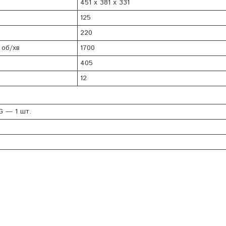
451 x 381 x 331
125
220
 об/хв
1700
405
12
G — 1 шт.