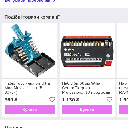
Всі умови повернення
Подібні товари компанії
Набір торсійних біт Ultra
Набір біт 50мм Wiha
Набі
Mag Makita 11 шт (B-
CentroFix quick
пред
30754)
Professional 13 предметів
RAK
WIHA A7948VH1
960
1 130
1 9
₴
₴
Купити
Купити
Про нас