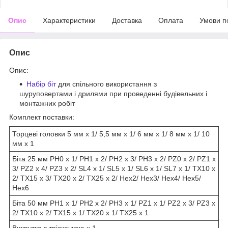
Опис
Характеристики
Доставка
Оплата
Умови п
Опис
Опис:
Набір біт
для спільного використання з
шуруповертами і дрилями при проведенні будівельних і
монтажних робіт
Комплект поставки:
Торцеві головки 5 мм х 1/ 5,5 мм х 1/ 6 мм х 1/ 8 мм х 1/ 10
мм х 1
Біта 25 мм PH0 x 1/ PH1 x 2/ PH2 x 3/ PH3 x 2/ PZ0 x 2/ PZ1 x
3/ PZ2 x 4/ PZ3 x 2/ SL4 x 1/ SL5 x 1/ SL6 x 1/ SL7 x 1/ TX10 х
2/ TX15 х 3/ TX20 х 2/ TX25 x 2/ Hex2/ Hex3/ Hex4/ Hex5/
Hex6
Біта 50 мм PH1 х 1/ PH2 x 2/ PH3 x 1/ PZ1 x 1/ PZ2 x 3/ PZ3 x
2/ TX10 х 2/ TX15 х 1/ TX20 х 1/ TX25 х 1
Викрутка з тріскачкою х 1