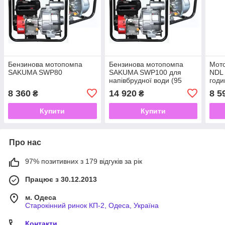
Бензинова мотопомпа
Бензинова мотопомпа
Мот
SAKUMA SWP80
SAKUMA SWP100 для
NDL 
напівбрудної води (95
годи
кубів на годину)
8 360
14 920
8 5
₴
₴
Купити
Купити
Про нас
97% позитивних з 179 відгуків за рік
Працює з 30.12.2013
м. Одеса
Старокінний ринок КП-2, Одеса, Україна
Контакти