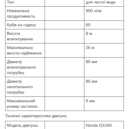
Тип:
для чистої води
Номінальна
900 л/хв
продуктивність:
Кубів на годину
60
Висота
8 м
всмоктування:
Максимальна
26 м
висота підіймання:
Діаметр
80 мм
всмоктувальної
патрубка:
Діаметр
80 мм
нагнітального
патрубка:
Максимальний
8 мм
розмір частинок:
Технічні характеристики двигуна
Модель двигуна:
Honda GX160