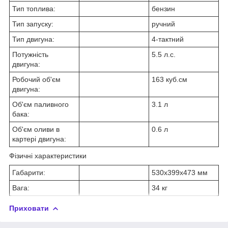
Тип топлива:
бензин
Тип запуску:
ручний
Тип двигуна:
4-тактний
Потужність
5.5 л.с.
двигуна:
Робочий об'єм
163 куб.см
двигуна:
Об'єм паливного
3.1 л
бака:
Об'єм оливи в
0.6 л
картері двигуна:
Фізичні характеристики
Габарити:
530x399x473 мм
Вага:
34 кг
Приховати