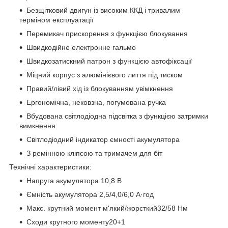
Безщітковий двигун із високим ККД і тривалим
терміном експлуатації
Перемикач прискорення з функцією блокування
Швидкодійне електронне гальмо
Швидкозатискний патрон з функцією автофіксації
Міцний корпус з алюмінієвого лиття під тиском
Правий/лівий хід із блокуванням увімкнення
Ергономічна, нековзна, погумована ручка
Вбудована світлодіодна підсвітка з функцією затримки
вимкнення
Світлодіодний індикатор ємності акумулятора
З ремінною кліпсою та тримачем для біт
Технічні характеристики:
Напруга акумулятора 10,8 В
Ємність акумулятора 2,5/4,0/6,0 А·год
Макс. крутний момент м'який/жорсткий32/58 Нм
Сходи крутного моменту20+1