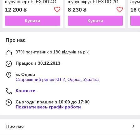
шуруповерт FLEX DD 4G
шурупокрут FLEX DD 2G
акум
18.0-EC
10.8-EC 10,8 В
дрил
12 200
8 230
16 
₴
₴
Купити
Купити
Про нас
97% позитивних з 180 відгуків за рік
Працює з 30.12.2013
м. Одеса
Старокінний ринок КП-2, Одеса, Україна
Контакти
Сьогодні працює з 10:00 до 17:00
Показати весь графік роботи
Про нас