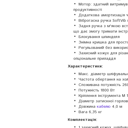
Мотор: здатний витримув
продуктивності
Додаткова амортизація ч
Віброгасна ручка SoftVib
Задня ручка з м'якою вст
що дає змогу тримати інст
Блокування шпинделя
Знімна кришка для просто
Регульований без викори
Захисний кожух для різан
опціональне приладдя
Характеристики:
Макс. діаметр шліфуваль
Частота обертання на хо
Споживана потужність 26
Потужність 1800 Вт
Кріплення інструмента M 
Діаметр затискної горло
Довжина
кабелю
4,0 м
Вага 6,35 кг
Комплектація:
1 захисний кожух, шліфув