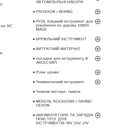
АВТОМОБІЛЬНІ НАБОРИ
ої
PROXXON і BEKING
PFEIL Кований інструмент для
різьблення по дереву SWISS
на 90°,
MADE
КРІПИЛЬНИЙ ІНСТРУМЕНТ
ВИТРАТНИЙ МАТЕРІАЛ
як
Насадки для інструменту й
АКСЕСУАРІ
Різне цікаве
Пневматичний інструмент
Човнові мотори, гвинти
МЕБЕЛЬ ROCKSONS І GRAND
DEVON
АККУМУЛЯТОРИ ТА ЗАРЯДНІ
ПРИСТРОЇ ДЛЯ
ІНСТРУМЕНТІВ 18V 20V 21V