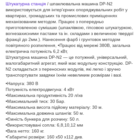
Штукатурна станція
/ шпаклювальна машина DP-N2
використовується для інтер'єрних опоряджувальних робіт у
квартирах, громадських та промислових приміщеннях
механізованим методом. Працює з попередньо
приготовленою сумішшю (шпаклівкою, гіпсовою штукатуркою,
вогнезахисними пастами та ін. складами з величиною твердої
фракції до 2мм.). Нанесення фарб і грунтовок методом
повітряного розпилення, •Працює від мережі 380В, загальна
електрична потужність 6,2 кВт,
Штукатурна машина DP-N2 — це потужний, універсальний,
малогабаритний агрегат, який має модульну конструкцію. DP-
N2 складається з переносних модулів, які легко і зручно
транспортувати завдяки їхнім невеликим розмірам і вазі.
•Напруга: 380 В
Потужність електродвигуна: 4 кВт
•Максимальна продуктивність 20 л/хв
•Максимальний тиск: 30 Бар.
•Максимальна висота підйому матеріалу: 30 м.
•Максимальна довжина шлангів: 50 м.
•Ємність бункера для розчину: 50 л.
•Використовувані сопла: 6,8,10,12 мм
•Вага нетто: 160 кг.
•Габаритні розміри: 160 х50 х112 див.