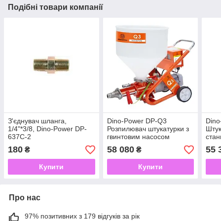
Подібні товари компанії
З'єднувач шланга,
Dino-Power DP-Q3
Dino
1/4"*3/8, Dino-Power DP-
Розпилювач штукатурки з
Штук
637C-2
гвинтовим насосом
стан
180
58 080
55 
₴
₴
Купити
Купити
Про нас
97% позитивних з 179 відгуків за рік