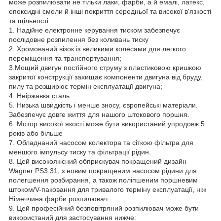
може розпилювати не тільки лаки, фарби, а й емалі, латекс,
епоксидні смоли й інші покриття середньої та високої в'язкості
та щільності
1. Надійне електронне керування тиском забезпечує
послідовне розпилення без коливань тиску
2. Хромований візок із великими колесами для легкого
переміщення та транспортування;
3.Мощий двигун постійного струму з пластиковою кришкою
закритої конструкції захищає компоненти двигуна від бруду,
пилу та розширює термін експлуатації двигуна;
4. Неіржавка сталь
5. Низька швидкість і менше зносу, європейські матеріали.
Забезпечує довге життя для нашого штокового поршня.
6. Мотор високої якості може бути використаний упродовж 5
років або більше
7. Обладнаний насосом колектора та сіткою фільтра для
меншого імпульсу тиску та фільтрації рідин.
8. Цей високоякісний обприскувач покращений дизайн
Wagner PS3.31, з новим покращеним насосом рідини для
полегшення розбирання, а також поліпшеним поршневим
штоком/V-паковання для тривалого терміну експлуатації, ніж
Німеччина фарби розпилювач.
9. Цей професійний безповітряний розпилювач може бути
використаний для застосування нижче: