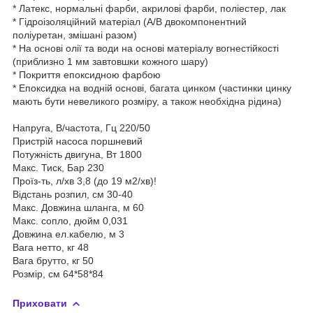
* Латекс, нормальні фарби, акрилові фарби, поліестер, лак
* Гідроізоляційний матеріал (A/B двокомпонентний
поліуретан, змішані разом)
* На основі олії та води на основі матеріалу вогнестійкості
(приблизно 1 мм завтовшки кожного шару)
* Покриття епоксидною фарбою
* Епоксидка на водній основі, багата цинком (частинки цинку
мають бути невеликого розміру, а також необхідна рідина)
Напруга, В/частота, Гц 220/50
Пристрій насоса поршневий
Потужність двигуна, Вт 1800
Макс. Тиск, Бар 230
Проїз-ть, л/хв 3,8 (до 19 м2/хв)!
Відстань розпил, см 30-40
Макс. Довжина шланга, м 60
Макс. сопло, дюйм 0,031
Довжина ел.кабелю, м 3
Вага нетто, кг 48
Вага брутто, кг 50
Розмір, см 64*58*84
Приховати