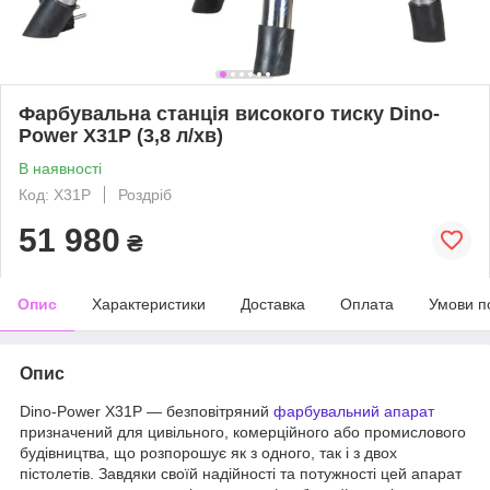
Фарбувальна станція високого тиску Dino-
Power X31P (3,8 л/хв)
В наявності
Код: X31P
Роздріб
51 980
₴
Опис
Характеристики
Доставка
Оплата
Умови п
Опис
Dino-Power X31P — безповітряний
фарбувальний апарат
призначений для цивільного, комерційного або промислового
будівництва, що розпорошує як з одного, так і з двох
пістолетів. Завдяки своїй надійності та потужності цей апарат