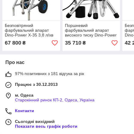
Безповітряний
Поршневий
Безп
фарбувальний апарат
фарбувальний апарат
фар
Dino-Power X-35 3,8 л/хв
високого тиску Dino-Power
Dino
DP-X24 (2.4 л/хв)
67 800
35 710
42 
₴
₴
Про нас
97% позитивних з 181 відгука за рік
Працює з 30.12.2013
м. Одеса
Старокінний ринок КП-2, Одеса, Україна
Контакти
Сьогодні вихідний
Показати весь графік роботи