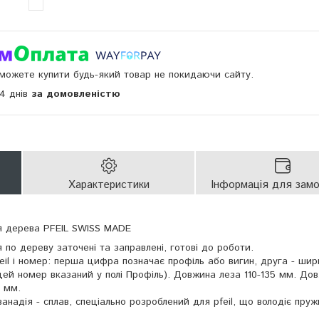
и можете купити будь-який товар не покидаючи сайту.
14 днів
за домовленістю
Характеристики
Інформація для зам
ля дерева PFEIL SWISS MADE
ня по дереву заточені та заправлені, готові до роботи.
il і номер: перша цифра позначає профіль або вигин, друга - шир
ей номер вказаний у полі Профіль). Довжина леза 110-135 мм. До
0 мм.
надія - сплав, спеціально розроблений для pfeil, що володіє пружн