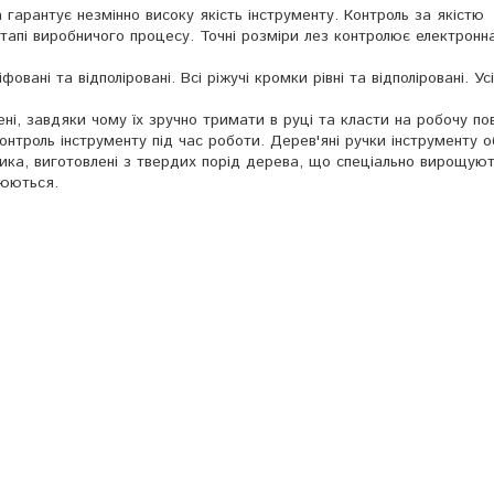
гарантує незмінно високу якість інструменту. Контроль за якістю
тапі виробничого процесу. Точні розміри лез контролює електронн
овані та відполіровані. Всі ріжучі кромки рівні та відполіровані. Ус
ні, завдяки чому їх зручно тримати в руці та класти на робочу по
нтроль інструменту під час роботи. Дерев'яні ручки інструменту о
ика, виготовлені з твердих порід дерева, що спеціально вирощуют
нюються.