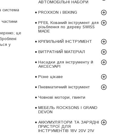
АВТОМОБІЛЬНІ НАБОРИ
а система
PROXXON і BEKING
і частини
PFEIL Кований інструмент для
різьблення по дереву SWISS
MADE
верхню; це
броблені
КРІПИЛЬНИЙ ІНСТРУМЕНТ
ься у
ВИТРАТНИЙ МАТЕРІАЛ
Насадки для інструменту й
АКСЕСУАРІ
Різне цікаве
Пневматичний інструмент
Човнові мотори, гвинти
МЕБЕЛЬ ROCKSONS І GRAND
DEVON
АККУМУЛЯТОРИ ТА ЗАРЯДНІ
ПРИСТРОЇ ДЛЯ
ІНСТРУМЕНТІВ 18V 20V 21V