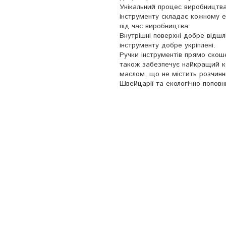
Унікальний процес виробництва 
інструменту складає кожному е
під час виробництва.
Внутрішні поверхні добре відшліф
інструменту добре укріплені.
Ручки інструментів прямо скоше
також забезпечує найкращий ко
маслом, що не містить розчинн
Швейцарії та екологічно попов