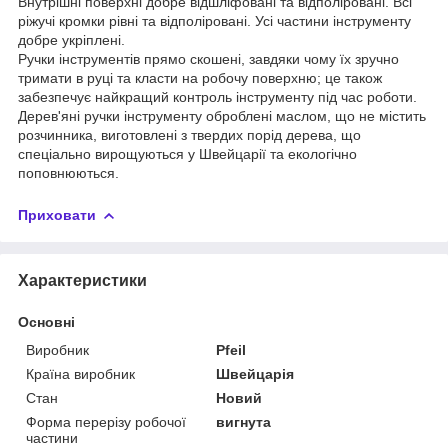
Внутрішні поверхні добре відшліфовані та відполіровані. Всі
ріжучі кромки рівні та відполіровані. Усі частини інструменту
добре укріплені.
Ручки інструментів прямо скошені, завдяки чому їх зручно
тримати в руці та класти на робочу поверхню; це також
забезпечує найкращий контроль інструменту під час роботи.
Дерев'яні ручки інструменту оброблені маслом, що не містить
розчинника, виготовлені з твердих порід дерева, що
спеціально вирощуються у Швейцарії та екологічно
поповнюються.
Приховати
Характеристики
Основні
Виробник
Pfeil
Країна виробник
Швейцарія
Стан
Новий
Форма перерізу робочої
вигнута
частини