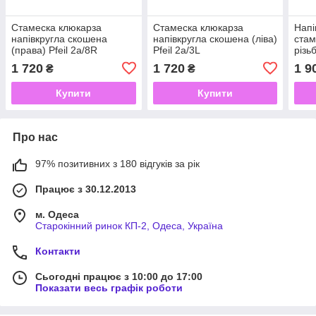
Стамеска клюкарза
Стамеска клюкарза
Напі
напівкругла скошена
напівкругла скошена (ліва)
стам
(права) Pfeil 2а/8R
Pfeil 2а/3L
різь
1 720
1 720
1 9
₴
₴
Купити
Купити
Про нас
97% позитивних з 180 відгуків за рік
Працює з 30.12.2013
м. Одеса
Старокінний ринок КП-2, Одеса, Україна
Контакти
Сьогодні працює з 10:00 до 17:00
Показати весь графік роботи