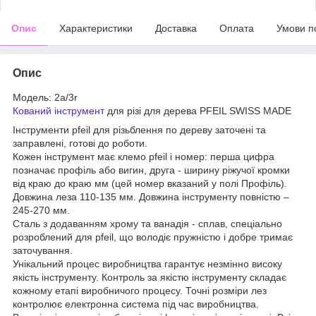
Опис
Характеристики
Доставка
Оплата
Умови п
Опис
Модель: 2a/3r
Кований інструмент
для різі для дерева PFEIL SWISS MADE
Інструменти pfeil для різьблення по дереву заточені та
заправлені, готові до роботи.
Кожен інструмент має клемо pfeil і номер: перша цифра
позначає профіль або вигин, друга - ширину ріжучої кромки
від краю до краю мм (цей номер вказаний у полі Профіль).
Довжина леза 110-135 мм. Довжина інструменту повністю –
245-270 мм.
Сталь з додаванням хрому та ванадія - сплав, спеціально
розроблений для pfeil, що володіє пружністю і добре тримає
заточування.
Унікальний процес виробництва гарантує незмінно високу
якість інструменту. Контроль за якістю інструменту складає
кожному етапі виробничого процесу. Точні розміри лез
контролює електронна система під час виробництва.