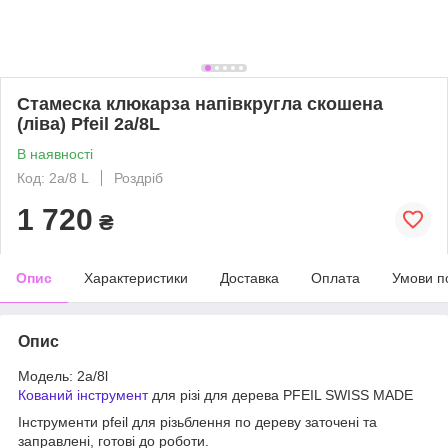
Стамеска клюкарза напівкругла скошена
(ліва) Pfeil 2а/8L
В наявності
Код: 2a/8 L
Роздріб
1 720
₴
Опис
Характеристики
Доставка
Оплата
Умови п
Опис
Модель: 2a/8l
Кований інструмент
для різі для дерева PFEIL SWISS MADE
Інструменти pfeil для різьблення по дереву заточені та
заправлені, готові до роботи.