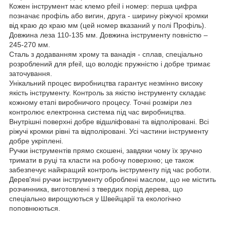
Кожен інструмент має клемо pfeil і номер: перша цифра
позначає профіль або вигин, друга - ширину ріжучої кромки
від краю до краю мм (цей номер вказаний у полі Профіль).
Довжина леза 110-135 мм. Довжина інструменту повністю –
245-270 мм.
Сталь з додаванням хрому та ванадія - сплав, спеціально
розроблений для pfeil, що володіє пружністю і добре тримає
заточування.
Унікальний процес виробництва гарантує незмінно високу
якість інструменту. Контроль за якістю інструменту складає
кожному етапі виробничого процесу. Точні розміри лез
контролює електронна система під час виробництва.
Внутрішні поверхні добре відшліфовані та відполіровані. Всі
ріжучі кромки рівні та відполіровані. Усі частини інструменту
добре укріплені.
Ручки інструментів прямо скошені, завдяки чому їх зручно
тримати в руці та класти на робочу поверхню; це також
забезпечує найкращий контроль інструменту під час роботи.
Дерев'яні ручки інструменту оброблені маслом, що не містить
розчинника, виготовлені з твердих порід дерева, що
спеціально вирощуються у Швейцарії та екологічно
поповнюються.