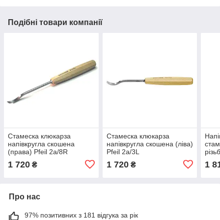
Подібні товари компанії
Стамеска клюкарза
Стамеска клюкарза
Напі
напівкругла скошена
напівкругла скошена (ліва)
стам
(права) Pfeil 2а/8R
Pfeil 2а/3L
різь
1 720
1 720
1 8
₴
₴
Про нас
97% позитивних з 181 відгука за рік