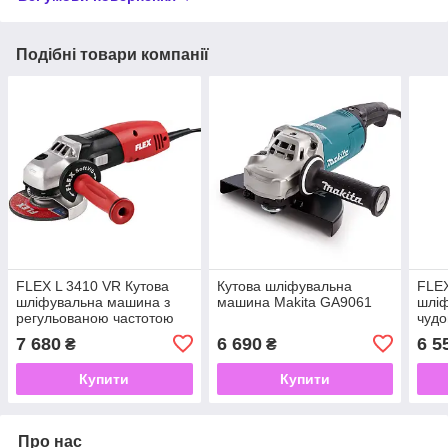
Подібні товари компанії
FLEX L 3410 VR Кутова
Кутова шліфувальна
FLEX
шліфувальна машина з
машина Makita GA9061
шлі
регульованою частотою
чудо
обертання 1400 Вт, 125
зуси
7 680
6 690
6 5
₴
₴
Вт, 
Купити
Купити
Про нас