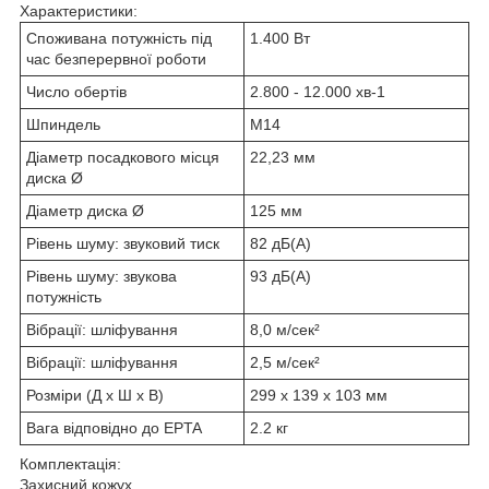
Характеристики:
Споживана потужність під
1.400 Вт
час безперервної роботи
Число обертів
2.800 - 12.000 хв
-1
Шпиндель
M14
Діаметр посадкового місця
22,23 мм
диска Ø
Діаметр диска Ø
125 мм
Рівень шуму: звуковий тиск
82 дБ(А)
Рівень шуму: звукова
93 дБ(А)
потужність
Вібрації: шліфування
8,0 м/сек²
Вібрації: шліфування
2,5 м/сек²
Розміри (Д х Ш х В)
299 x 139 x 103 мм
Вага відповідно до EPTA
2.2 кг
Комплектація:
Захисний кожух