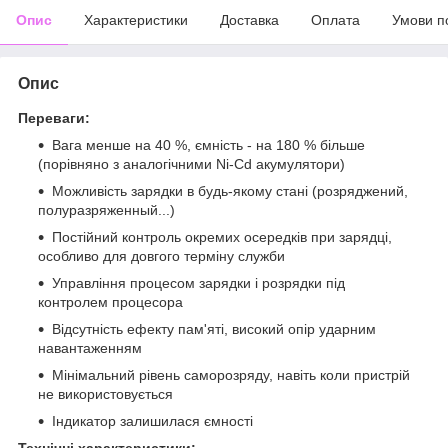
Опис
Характеристики
Доставка
Оплата
Умови п
Опис
Переваги:
Вага менше на 40 %, ємність - на 180 % більше
(порівняно з аналогічними Ni-Cd акумулятори)
Можливість зарядки в будь-якому стані (розряджений,
полуразряженный...)
Постійний контроль окремих осередків при зарядці,
особливо для довгого терміну служби
Управління процесом зарядки і розрядки під
контролем процесора
Відсутність ефекту пам'яті, високий опір ударним
навантаженням
Мінімальний рівень саморозряду, навіть коли пристрій
не використовується
Індикатор залишилася ємності
Технічні характеристики: