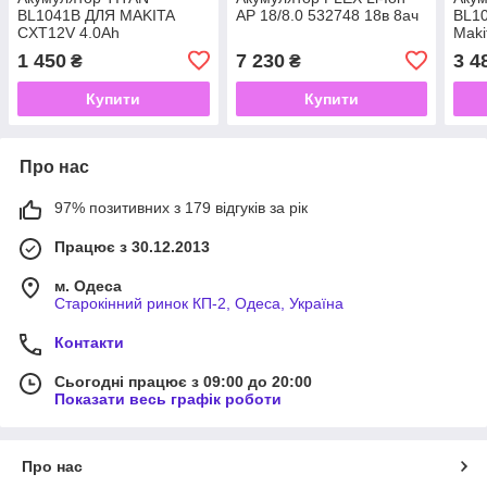
BL1041B ДЛЯ MAKITA
AP 18/8.0 532748 18в 8ач
BL10
CXT12V 4.0Ah
Maki
1 450
7 230
3 4
₴
₴
Купити
Купити
Про нас
97% позитивних з 179 відгуків за рік
Працює з 30.12.2013
м. Одеса
Старокінний ринок КП-2, Одеса, Україна
Контакти
Сьогодні працює з 09:00 до 20:00
Показати весь графік роботи
Про нас