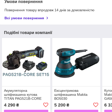
Умови повернення
Повернення товару впродовж 14 днів за домовленістю
Всі умови повернення
Подібні товари компанії
Акумуляторна
Ексцентрикова
Кут
шліфмашина кутова
шліфмашина Makita
Maki
TITAN PAG521B-CORE
BO5030
GA5
SET15 Brushless
4 290
5 200
6 3
₴
₴