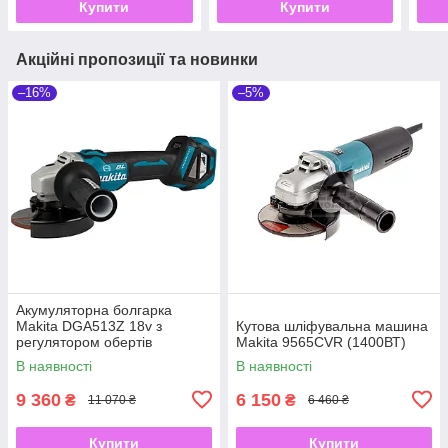
Купити
Купити
Акційні пропозиції та новинки
–16%
–5%
Акумуляторна болгарка
Makita DGA513Z 18v з
Кутова шліфувальна машина
регулятором обертів
Makita 9565CVR (1400ВТ)
В наявності
В наявності
9 360
6 150
₴
₴
11 070 ₴
6 460 ₴
Купити
Купити