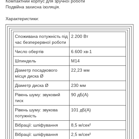
Компактний корпус для зручної роботи
Подвійна захисна ізоляція.
Характеристики:
Споживана потужність під
2.200 Вт
час безперервної роботи
Число обертів
6.600 хв
-1
Шпиндель
M14
Діаметр посадкового
22,23 мм
місця диска Ø
Діаметр диска Ø
230 мм
Рівень шуму: звуковий
90 дБ(А)
тиск
Рівень шуму: звукова
101 дБ(А)
потужність
Вібрації: шліфування
8,5 м/сек²
Вібрації: шліфування
2,5 м/сек²