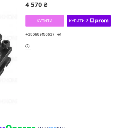
4 570 ₴
КУПИТИ
КУПИТИ З
+380689150637