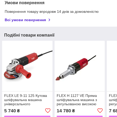
Умови повернення
Повернення товару впродовж 14 днів за домовленістю
Всі умови повернення
Подібні товари компанії
FLEX LE 9-11 125 Кутова
FLEX H 1127 VE Пряма
FLEX
шліфувальна машина
шліфувальна машина з
шлі
універсального
регульованою високою
регу
використання потужністю
частотою обертання
обер
5 740
14 780
7 6
₴
₴
900 Вт, 125 мм
потужністю 710 Вт