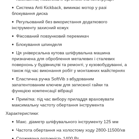
Система Anti Kickback, вимикає мотор у разі
блокування диска
Регульований без використання додаткового
інструменту захисний кожух
Фіксований повзунковий перемикач
Блокування шпинделя
Ця універсальна кутова шліфувальна машина
призначена для оброблення металевих і сталевих
поверхонь у будівництві та ремонті, у кузовобудуванні, а
також під час виконання робіт у монтажних майстернях
Еластична ручка SoftVib з вбудованим
запатентованим ключем для затискної гайки та
функцією компенсації вібрації
Примітка: під час вибору приладдя враховувати
максимальну частоту обертання інструмента
Характеристики:
Макс. діаметр шліфувального інструменту 125 мм
Частота обертання на холостому ходу 2800-11500/хв
Споживана потужність 1400 Вт