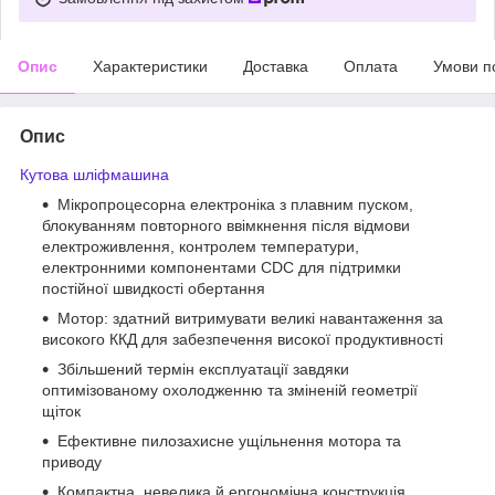
Опис
Характеристики
Доставка
Оплата
Умови п
Опис
Кутова шліфмашина
Мікропроцесорна електроніка з плавним пуском,
блокуванням повторного ввімкнення після відмови
електроживлення, контролем температури,
електронними компонентами CDC для підтримки
постійної швидкості обертання
Мотор: здатний витримувати великі навантаження за
високого ККД для забезпечення високої продуктивності
Збільшений термін експлуатації завдяки
оптимізованому охолодженню та зміненій геометрії
щіток
Ефективне пилозахисне ущільнення мотора та
приводу
Компактна, невелика й ергономічна конструкція