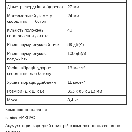
Діаметр свердління (дерево)
27 мм
Максимальний діаметр
24 мм
свердління — бетон
Кількість положень
40
встановлення долота
Рівень шуму: звуковий тиск
89 дБ(А)
Рівень шуму: звукова
100 дБ(А)
потужність
Уроінь вібрації: ударне
13 м/сек²
свердління для бетону
Уроінь вібрації: довбання
11 м/сек²
Розміри (Д х Ш х В)
353 x 85 x 213 мм
Маса
3,4 кг
Комплект постачання
валіза MAKPAC
Акумулятори, зарядний пристрій в комплект постачання не
входять