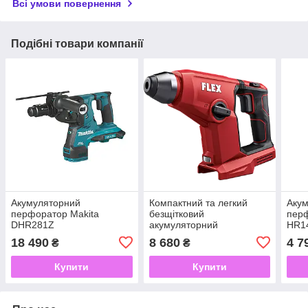
Всі умови повернення
Подібні товари компанії
Акумуляторний
Компактний та легкий
Аку
перфоратор Makita
безщітковий
перф
DHR281Z
акумуляторний
HR14
перфоратор FHE 1-16
12v
18 490
8 680
4 7
₴
₴
18.0-EC
Купити
Купити