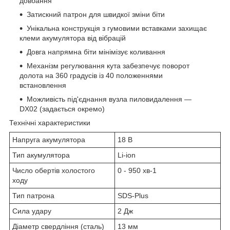
довбання
Затискний патрон для швидкої зміни біти
Унікальна конструкція з гумовими вставками захищає
клеми акумулятора від вібрацій
Довга напрямна біти мінімізує коливання
Механізм регулювання кута забезпечує поворот
долота на 360 градусів із 40 положеннями
встановлення
Можливість під'єднання вузла пиловидалення —
DX02 (задається окремо)
Технічні характеристики
Напруга акумулятора
18 В
Тип акумулятора
Li-ion
Число обертів холостого
0 - 950 хв
-1
ходу
Тип патрона
SDS-Plus
Сила удару
2 Дж
Діаметр свердління (сталь)
13 мм