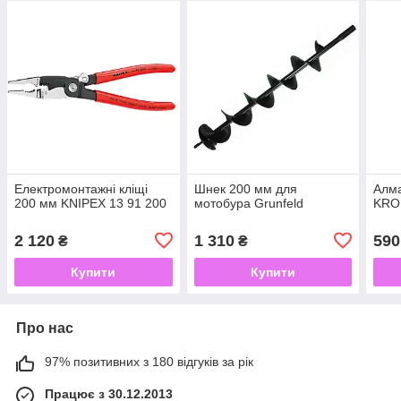
Електромонтажні кліщі
Шнек 200 мм для
Алма
200 мм KNIPEX 13 91 200
мотобура Grunfeld
KRO
2 120
1 310
590
₴
₴
Купити
Купити
Про нас
97% позитивних з 180 відгуків за рік
Працює з 30.12.2013