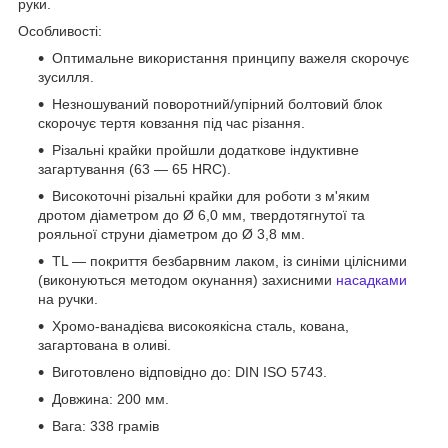
руки.
Особливості:
Оптимальне використання принципу важеля скорочує
зусилля.
Незношуваний поворотний/упірний болтовий блок
скорочує тертя ковзання під час різання.
Різальні крайки пройшли додаткове індуктивне
загартування (63 — 65 HRC).
Високоточні різальні крайки для роботи з м'яким
дротом діаметром до Ø 6,0 мм, твердотягнутої та
рояльної струни діаметром до Ø 3,8 мм.
TL — покриття безбарвним лаком, із синіми цілісними
(виконуються методом окунання) захисними
насадками
на ручки.
Хромо-ванадієва високоякісна сталь, кована,
загартована в оливі.
Виготовлено відповідно до: DIN ISO 5743.
Довжина: 200 мм.
Вага: 338 грамів