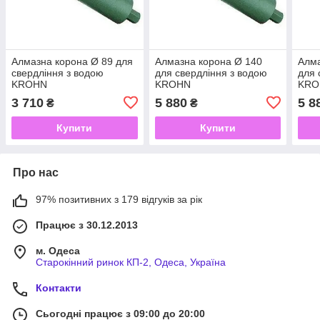
Алмазна корона Ø 89 для
Алмазна корона Ø 140
Алма
свердління з водою
для свердління з водою
для 
KROHN
KROHN
KRO
3 710
5 880
5 8
₴
₴
Купити
Купити
Про нас
97% позитивних з 179 відгуків за рік
Працює з 30.12.2013
м. Одеса
Старокінний ринок КП-2, Одеса, Україна
Контакти
Сьогодні працює з 09:00 до 20:00