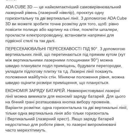
ADA CUBE 3D — це найкомпактніший самовирівнювальний
лазерний рівень (лазерний нівелір), проєктує одну
горизонтальну та дві вертикальні лінії. З допомогою ADA Cube
3D ви можете зробити точне розмітку для того, щоб: рівно
повісити полицю або картину на стіни, поклеїти шпалери,
прокласти електропроводину, встановити напрямні для
підвісної стелі та так далі.
ПЕРЕСЕКАЮВАЛЬНІ ПЕРЕСЕКАВОСТІ ПІД 90°. З допомогою
вертикальних ліній, що перетинаються під прямим кутом (кут
між вертикальними лазерними площинами 90°) можна
швидко планувати поділ приміщень, будувати перегородки,
укладати підлогову плитку та т.д. Лазерні лінії покажуть
положення майбутніх стін. Міняючи положення рівня, можна
швидко оцінити розміри приміщення, що планується.
ЕКОНОМІЯ ЗАРЯДУ БАТАРЕЙ. Невикористовувані лазерні
лінії можна вимикати для економії заряду батарей. Для цього
на бічний грані розташована кнопка вибору променів.
Варіанти розмітки: одна горизонтальна та дві вертикальні лінії,
тільки одна вертикальна лінія або тільки горизонталь
і Вертикальний (лазерний хрест). Якщо заряду батарей
недостатньо для роботи рівня, то лазерні випромінювачі
часто мерехтітимуть.