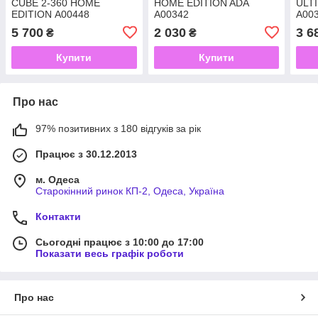
CUBE 2-360 HOME
HOME EDITION ADA
ULT
EDITION А00448
А00342
А00
5 700
2 030
3 6
₴
₴
Купити
Купити
Про нас
97% позитивних з 180 відгуків за рік
Працює з 30.12.2013
м. Одеса
Старокінний ринок КП-2, Одеса, Україна
Контакти
Сьогодні працює з 10:00 до 17:00
Показати весь графік роботи
Про нас