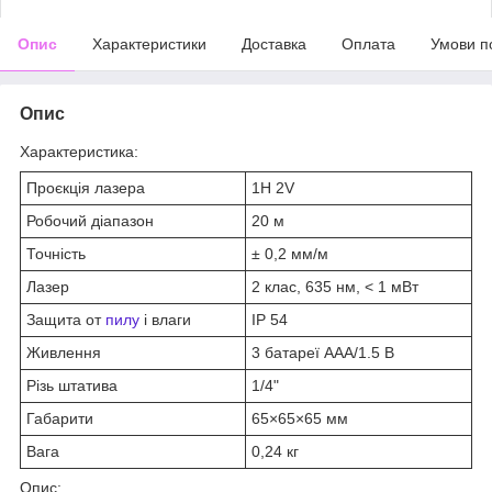
Опис
Характеристики
Доставка
Оплата
Умови п
Опис
Характеристика:
Проєкція лазера
1Н 2V
Робочий діапазон
20 м
Точність
± 0,2 мм/м
Лазер
2 клас, 635 нм, < 1 мВт
Защита от
пилу
і влаги
IP 54
Живлення
3 батареї AАА/1.5 В
Різь штатива
1/4"
Габарити
65×65×65 мм
Вага
0,24 кг
Опис: