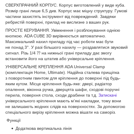
СВЕРХПРАЧНИЙ КОРПУС. Корпус виготовлений у виде куба.
Розмір грані лише 6,5 див. Корпус має міцну структуру. Гумові
частини захистять інструмент від повреждений. Завдяки
ребристій поверхні, прилад не вислизне з ваших рук.
ПРОСТЕ КЕРУВАННЯ. Увімкнення і розблокування однією
кнопкою. ADA CUBE 3D вирівнюється автоматично.
Максимальний нахил приладу під час роботи має бути
не понад 3°. У разі більшого нахилу — роздавлятися звуковий
сигнал. Різь 1/4 ⁇ на нижньої грані приладу дає змогу
встановити його на штатив або універсальне кріплення.
УНІВЕРСАЛЬНЕ КРЕПЛЕННЯ ADA Universal Clamp
(комплектація Home, Ultimate). Надійна сталева прищіпка
з поворотним гвинтом для кріплення до поверхні під будь-
яким кутом. Місце кріплення будь-яке: двері, радіатор
опалення, віконна ручка, дверцята шафи, сходові поручні
перила, поверхня стола, сходи драбини та т.д.
Затискачі
універсального кріплення мають м'які накладки, тому вони
не залишають жодних слідів на поверхностях. За допомогою
спеціального вирізу кріплення можна вішати на саморіз.
Функції
Додаткова вертикальна лінія