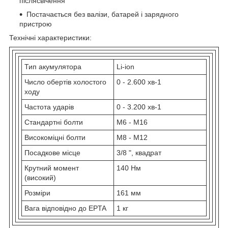
післясвічення
Постачається без валізи, батарей і зарядного
пристрою
Технічні характеристики:
Тип акумулятора
Li-ion
Число обертів холостого
0 - 2.600 хв
-1
ходу
Частота ударів
0 - 3.200 хв
-1
Стандартні болти
M6 - M16
Високоміцні болти
M8 - M12
Посадкове місце
3/8 ", квадрат
Крутний момент
140 Нм
(високий)
Розміри
161 мм
Вага відповідно до EPTA
1 кг