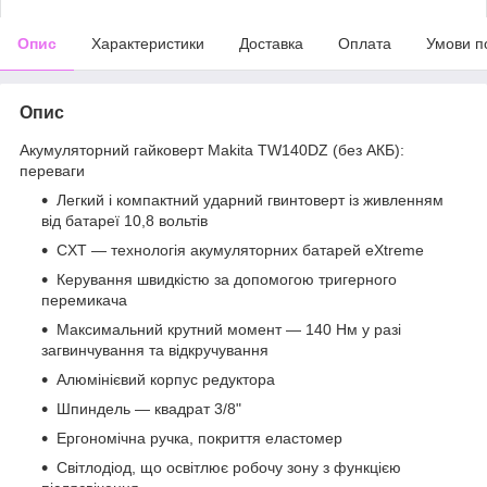
Опис
Характеристики
Доставка
Оплата
Умови п
Опис
Акумуляторний гайковерт Makita TW140DZ (без АКБ):
переваги
Легкий і компактний ударний гвинтоверт із живленням
від батареї 10,8 вольтів
CXT — технологія акумуляторних батарей eXtreme
Керування швидкістю за допомогою тригерного
перемикача
Максимальний крутний момент — 140 Нм у разі
загвинчування та відкручування
Алюмінієвий корпус редуктора
Шпиндель — квадрат 3/8"
Ергономічна ручка, покриття еластомер
Світлодіод, що освітлює робочу зону з функцією