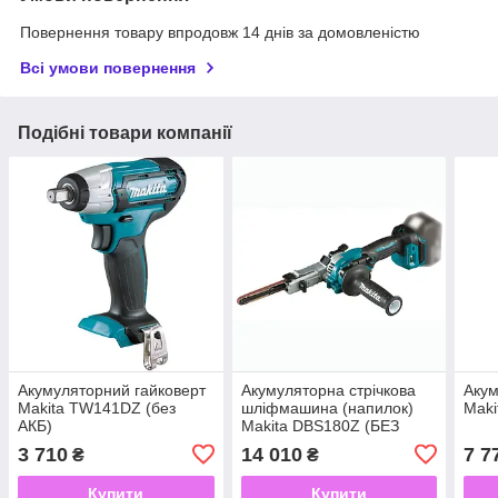
Повернення товару впродовж 14 днів за домовленістю
Всі умови повернення
Подібні товари компанії
Акумуляторний гайковерт
Акумуляторна стрічкова
Акум
Makita TW141DZ (без
шліфмашина (напилок)
Mak
АКБ)
Makita DBS180Z (БЕЗ
АКБ) Розмір стрічки 9 x
3 710
14 010
7 7
₴
₴
533
Купити
Купити